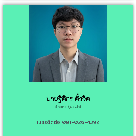
นายฐิติกร ตั้งจิต
วิศวกร (ประปา)
เบอร์ติดต่อ 091-026-4392