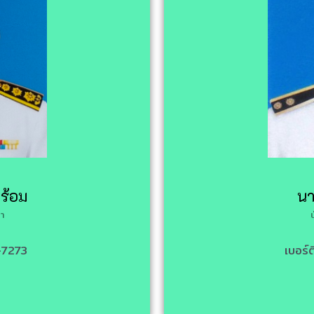
ร้อม
นา
า
-7273
เบอร